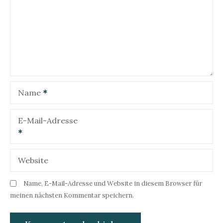
n
a
v
i
g
Name
a
t
E-Mail-Adresse
i
o
Website
n
Name, E-Mail-Adresse und Website in diesem Browser für
meinen nächsten Kommentar speichern.