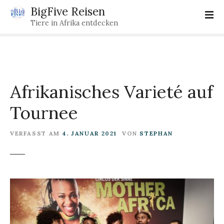
Z
BigFive Reisen
u
Tiere in Afrika entdecken
m
I
n
h
a
Afrikanisches Varieté auf
l
t
Tournee
s
p
VERFASST AM
4. JANUAR 2021
VON
STEPHAN
r
i
n
g
e
n