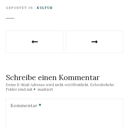
GEPOSTET IN
KULTUR
B
e
i
t
Schreibe einen Kommentar
r
Deine E-Mail-Adresse wird nicht veröffentlicht.
Erforderliche
Felder sind mit
markiert
a
g
Kommentar
s