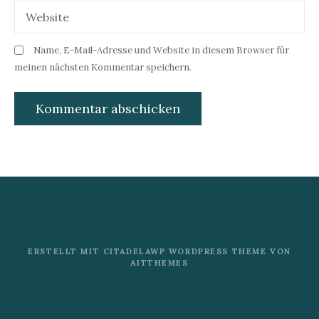
o
Website
n
Name, E-Mail-Adresse und Website in diesem Browser für
meinen nächsten Kommentar speichern.
ERSTELLT MIT CITADELAWP WORDPRESS THEME VON
AITTHEMES