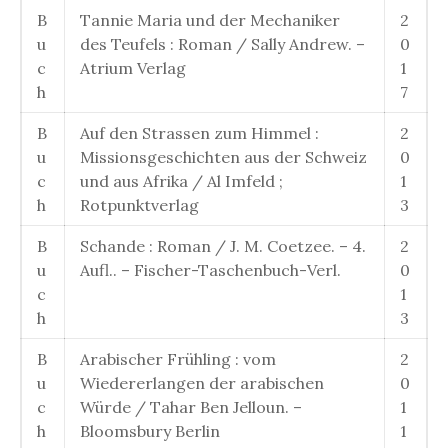
B
Tannie Maria und der Mechaniker
2
u
des Teufels : Roman / Sally Andrew. –
0
c
Atrium Verlag
1
h
7
B
Auf den Strassen zum Himmel :
2
u
Missionsgeschichten aus der Schweiz
0
c
und aus Afrika / Al Imfeld ;
1
h
Rotpunktverlag
3
B
Schande : Roman / J. M. Coetzee. – 4.
2
u
Aufl.. – Fischer-Taschenbuch-Verl.
0
c
1
h
3
B
Arabischer Frühling : vom
2
u
Wiedererlangen der arabischen
0
c
Würde / Tahar Ben Jelloun. –
1
h
Bloomsbury Berlin
1