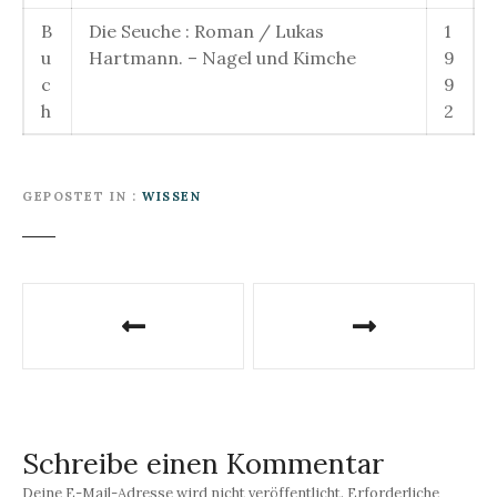
B
Die Seuche : Roman / Lukas
1
u
Hartmann. – Nagel und Kimche
9
c
9
h
2
GEPOSTET IN
WISSEN
B
e
i
t
Schreibe einen Kommentar
r
Deine E-Mail-Adresse wird nicht veröffentlicht.
Erforderliche