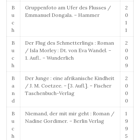
B
Gruppenfoto am Ufer des Flusses /
2
u
Emmanuel Dongala. – Hammer
0
c
1
h
1
B
Der Flug des Schmetterlings : Roman
2
u
/ Isla Morley : Dt. von Eva Wandel. –
0
c
1. Aufl.. – Wunderlich
0
h
9
B
Der Junge : eine afrikanische Kindheit
2
a
/ J. M. Coetzee. – [3. Aufl.]. – Fischer
0
n
Taschenbuch-Verlag
0
d
0
B
Niemand, der mit mir geht : Roman /
1
u
Nadine Gordimer. – Berlin Verlag
9
c
9
h
5