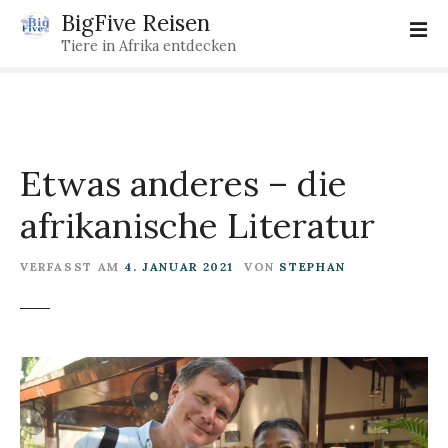
Z
BigFive Reisen
u
Tiere in Afrika entdecken
m
I
n
h
a
Etwas anderes – die
l
t
afrikanische Literatur
s
p
VERFASST AM
4. JANUAR 2021
VON
STEPHAN
r
i
n
g
e
n