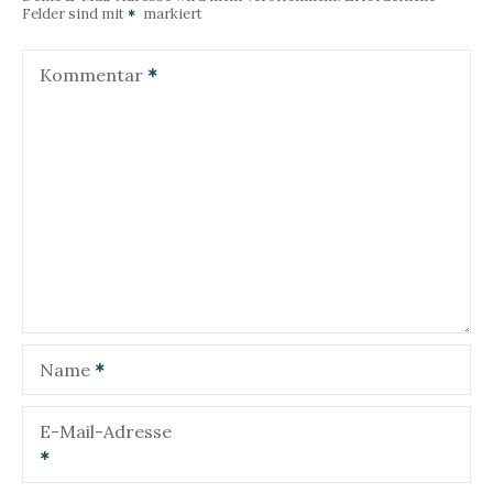
Felder sind mit
markiert
a
g
Kommentar
s
n
a
v
i
g
Name
a
t
E-Mail-Adresse
i