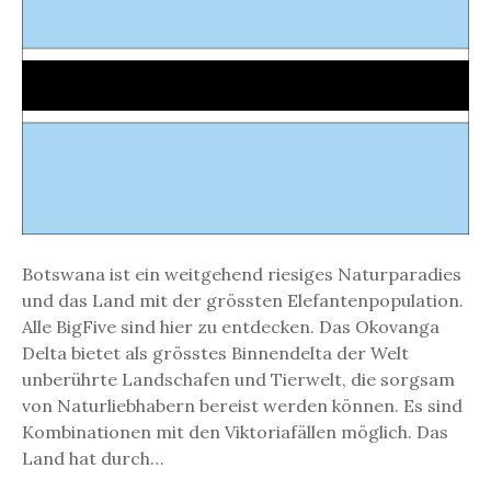
t
s
w
a
n
a
E
l
e
f
a
Botswana ist ein weitgehend riesiges Naturparadies
n
und das Land mit der grössten Elefantenpopulation.
t
Alle BigFive sind hier zu entdecken. Das Okovanga
e
Delta bietet als grösstes Binnendelta der Welt
n
unberührte Landschafen und Tierwelt, die sorgsam
r
von Naturliebhabern bereist werden können. Es sind
e
Kombinationen mit den Viktoriafällen möglich. Das
i
Land hat durch…
c