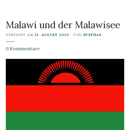
s
Malawi und der Malawisee
VERFASST AM
13. AUGUST 2020
VON
STEPHAN
z
0
Kommentare
u
M
a
l
a
w
i
u
n
d
d