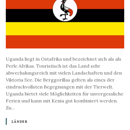
d
a
u
n
d
d
i
e
B
Uganda liegt in Ostafrika und bezeichnet sich als als
e
Perle Afrikas. Touristisch ist das Land sehr
r
abwechslungsreich mit vielen Landschaften und den
g
Viktoria See. Die Berggorillas gelten als eines der
g
eindruckvollsten Begegnungen mit der Tierwelt.
o
Uganda bietet viele Möglichkeiten für unvergessliche
r
Ferien und kann mit Kenia gut kombiniert werden.
i
Zu…
l
l
LÄNDER
a