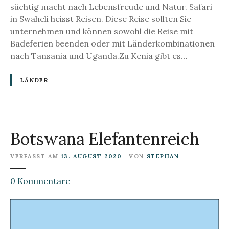
c
süchtig macht nach Lebensfreude und Natur. Safari
h
in Swaheli heisst Reisen. Diese Reise sollten Sie
e
unternehmen und können sowohl die Reise mit
r
Badeferien beenden oder mit Länderkombinationen
H
nach Tansania und Uganda.Zu Kenia gibt es…
o
t
LÄNDER
s
p
o
t
Botswana Elefantenreich
VERFASST AM
13. AUGUST 2020
VON
STEPHAN
z
0
Kommentare
u
B
o