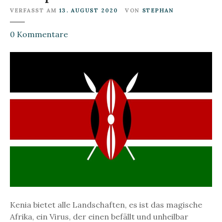
VERFASST AM
13. AUGUST 2020
VON
STEPHAN
z
0
Kommentare
u
K
e
n
i
a
T
o
u
r
i
s
t
i
Kenia bietet alle Landschaften, es ist das magische
s
Afrika, ein Virus, der einen befällt und unheilbar