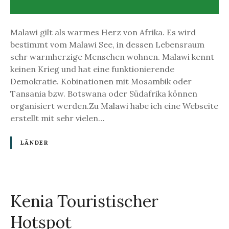
e
r
M
Malawi gilt als warmes Herz von Afrika. Es wird
a
bestimmt vom Malawi See, in dessen Lebensraum
l
sehr warmherzige Menschen wohnen. Malawi kennt
a
keinen Krieg und hat eine funktionierende
w
Demokratie. Kobinationen mit Mosambik oder
i
Tansania bzw. Botswana oder Südafrika können
s
organisiert werden.Zu Malawi habe ich eine Webseite
e
erstellt mit sehr vielen…
e
LÄNDER
Kenia Touristischer
Hotspot