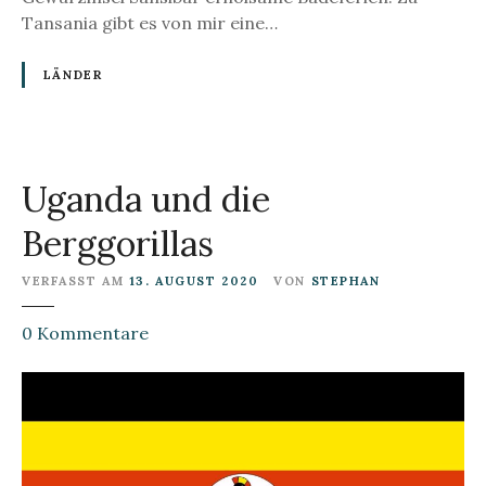
Tansania gibt es von mir eine…
LÄNDER
Uganda und die
Berggorillas
VERFASST AM
13. AUGUST 2020
VON
STEPHAN
z
0
Kommentare
u
U
g
a
n