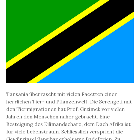
T
a
n
s
a
n
i
a
B
i
g
F
i
Tansania überrascht mit vielen Facetten einer
v
herrlichen Tier- und Pflanzenwelt. Die Serengeti mit
e
den Tiermigrationen hat Prof. Grzimek vor vielen
L
Jahren den Menschen näher gebracht. Eine
a
Besteigung des Kilimandscharo, dem Dach Afrika ist
n
für viele Lebenstraum. Schliesslich verspricht die
d
Gewürzinsel Sansibar erholsame Badeferien. Zu