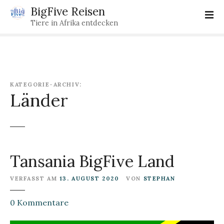
Z
BigFive Reisen
u
Tiere in Afrika entdecken
m
I
n
h
a
KATEGORIE-ARCHIV:
l
Länder
t
s
p
r
i
Tansania BigFive Land
n
g
VERFASST AM
13. AUGUST 2020
VON
STEPHAN
e
n
z
0
Kommentare
u